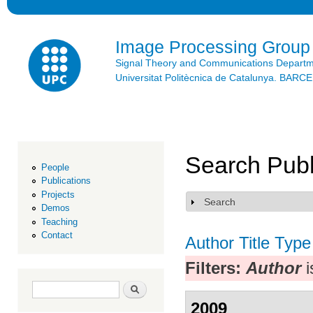
Ski
mai
con
Image Processing Group
Signal Theory and Communications Depart
Universitat Politècnica de Catalunya. BAR
Search Publ
People
Publications
Projects
Search
Show
Demos
Teaching
Contact
Author
Title
Type
Filters:
Author
i
Search form
Search
2009