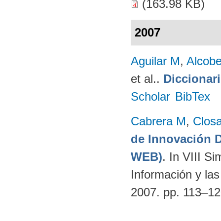
(163.98 KB)
2007
Aguilar M
,
Alcobe
et al.
.
Diccionar
Scholar
BibTex
Cabrera M
,
Clos
de Innovación
WEB)
. In VIII S
Información y la
2007. pp. 113–1