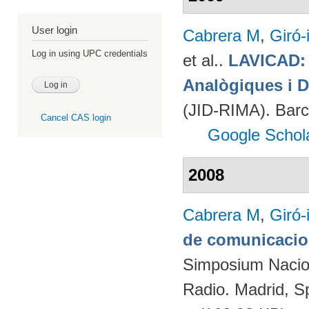
User login
Cabrera M
,
Giró-
Log in using UPC credentials
et al.
.
LAVICAD: 
Analògiques i D
(JID-RIMA). Bar
Cancel CAS login
Google Schol
2008
Cabrera M
,
Giró-
de comunicacion
Simposium Naciona
Radio. Madrid, S