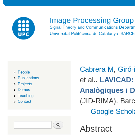
Ski
mai
con
Image Processing Group
Signal Theory and Communications Depart
Universitat Politècnica de Catalunya. BAR
Cabrera M
,
Giró-
People
et al.
.
LAVICAD: 
Publications
Projects
Analògiques i D
Demos
Teaching
(JID-RIMA). Bar
Contact
Google Schol
Search form
Search
Abstract