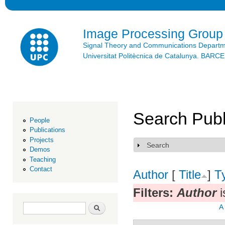
Ski
mai
con
Image Processing Group
Signal Theory and Communications Depart
Universitat Politècnica de Catalunya. BAR
Search Publ
People
Publications
Projects
Search
Show
Demos
Teaching
Contact
Author
[
Title
]
T
Filters:
Author
i
Search form
Search
A