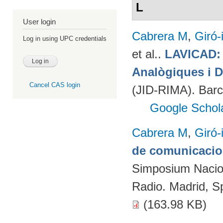
L
User login
Cabrera M
,
Giró-
Log in using UPC credentials
et al.
.
LAVICAD: 
Analògiques i D
Cancel CAS login
(JID-RIMA). Bar
Google Schol
Cabrera M
,
Giró-
de comunicacion
Simposium Naciona
Radio. Madrid, S
(163.98 KB)