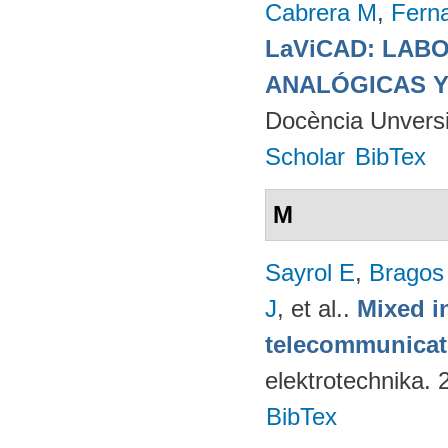
Cabrera M
,
Fern
LaViCAD: LAB
ANALÓGICAS Y
Docència Unversit
Scholar
BibTex
M
Sayrol E
,
Bragos
J
, et al.
.
Mixed in
telecommunicati
elektrotechnika.
BibTex