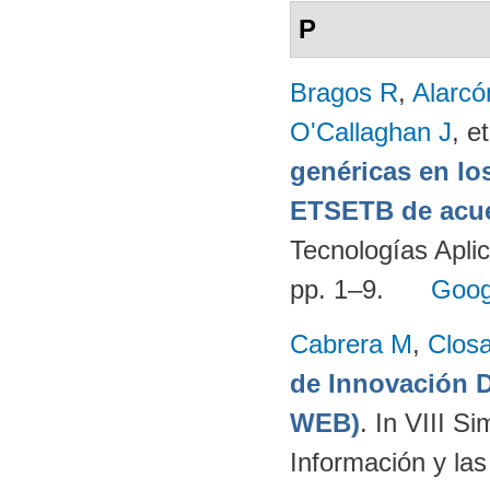
P
Bragos R
,
Alarcó
O'Callaghan J
, et
genéricas en lo
ETSETB de acue
Tecnologías Apli
pp. 1–9.
Goog
Cabrera M
,
Clos
de Innovación
WEB)
. In VIII S
Información y la