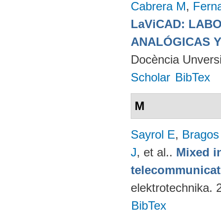
Cabrera M
,
Fern
LaViCAD: LAB
ANALÓGICAS Y
Docència Unversit
Scholar
BibTex
M
Sayrol E
,
Bragos
J
, et al.
.
Mixed in
telecommunicati
elektrotechnika.
BibTex