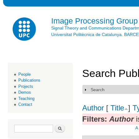
Ski
mai
con
Image Processing Group
Signal Theory and Communications Depart
Universitat Politècnica de Catalunya. BAR
Search Publ
People
Publications
Projects
Search
Show
Demos
Teaching
Contact
Author
[
Title
]
T
Filters:
Author
i
Search form
Search
A