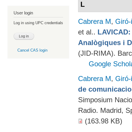
L
User login
Cabrera M
,
Giró-
Log in using UPC credentials
et al.
.
LAVICAD: 
Analògiques i D
Cancel CAS login
(JID-RIMA). Bar
Google Schol
Cabrera M
,
Giró-
de comunicacion
Simposium Naciona
Radio. Madrid, S
(163.98 KB)