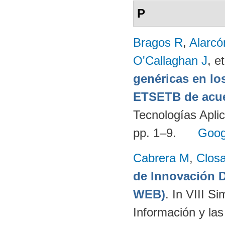
P
Bragos R
,
Alarcó
O'Callaghan J
, et
genéricas en lo
ETSETB de acue
Tecnologías Apli
pp. 1–9.
Goog
Cabrera M
,
Clos
de Innovación
WEB)
. In VIII S
Información y la