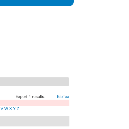
Export 4 results:
BibTex
V
W
X
Y
Z