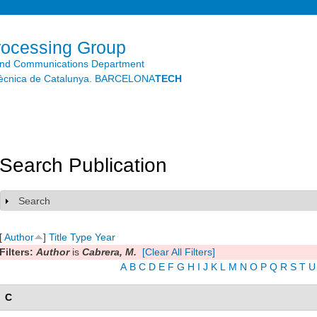
Skip to
main
content
rocessing Group
and Communications Department
litècnica de Catalunya. BARCELONA
TECH
Search Publication
Search
Show
[
Author
]
Title
Type
Year
Filters:
Author
is
Cabrera, M.
[Clear All Filters]
A
B
C
D
E
F
G
H
I
J
K
L
M
N
O
P
Q
R
S
T
U
C