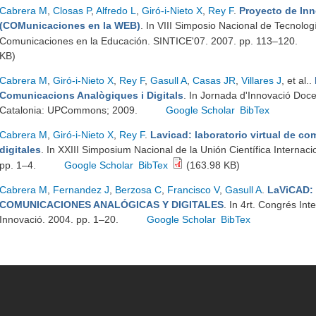
Cabrera M
,
Closas P
,
Alfredo L
,
Giró-i-Nieto X
,
Rey F
.
Proyecto de I
(COMunicaciones en la WEB)
. In VIII Simposio Nacional de Tecnolog
Comunicaciones en la Educación. SINTICE'07. 2007. pp. 113–120.
KB)
Cabrera M
,
Giró-i-Nieto X
,
Rey F
,
Gasull A
,
Casas JR
,
Villares J
, et al.
.
Comunicacions Analògiques i Digitals
. In Jornada d'Innovació Doc
Catalonia: UPCommons; 2009.
Google Scholar
BibTex
Cabrera M
,
Giró-i-Nieto X
,
Rey F
.
Lavicad: laboratorio virtual de c
digitales
. In XXIII Simposium Nacional de la Unión Científica Internac
pp. 1–4.
Google Scholar
BibTex
(163.98 KB)
Cabrera M
,
Fernandez J
,
Berzosa C
,
Francisco V
,
Gasull A
.
LaViCAD:
COMUNICACIONES ANALÓGICAS Y DIGITALES
. In 4rt. Congrés Int
Innovació. 2004. pp. 1–20.
Google Scholar
BibTex