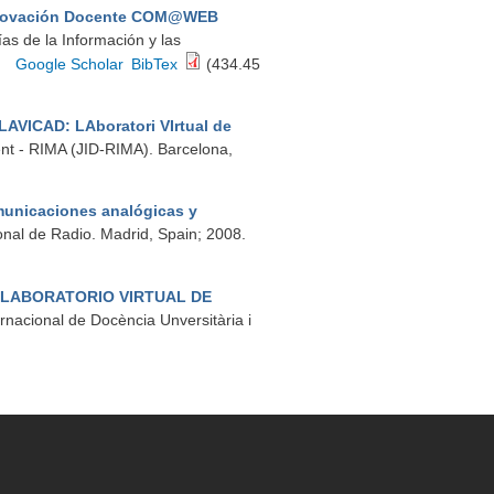
nnovación Docente COM@WEB
ías de la Información y las
Google Scholar
BibTex
(434.45
LAVICAD: LAboratori VIrtual de
ent - RIMA (JID-RIMA). Barcelona,
omunicaciones analógicas y
ional de Radio. Madrid, Spain; 2008.
 LABORATORIO VIRTUAL DE
ernacional de Docència Unversitària i