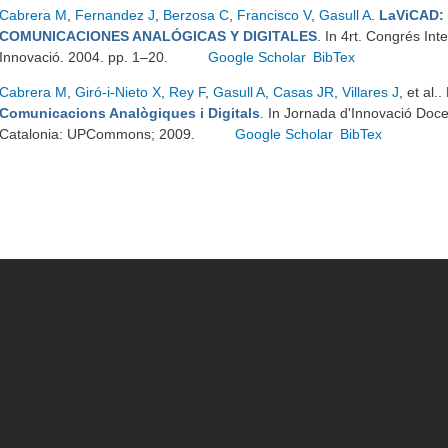
Cabrera M
,
Fernandez J
,
Berzosa C
,
Francisco V
,
Gasull A
.
LaViCAD:
COMUNICACIONES ANALÓGICAS Y DIGITALES
. In 4rt. Congrés Int
Innovació. 2004. pp. 1–20.
Google Scholar
BibTex
Cabrera M
,
Giró-i-Nieto X
,
Rey F
,
Gasull A
,
Casas JR
,
Villares J
, et al.
.
Comunicacions Analògiques i Digitals
. In Jornada d'Innovació Doc
Catalonia: UPCommons; 2009.
Google Scholar
BibTex