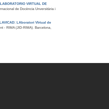
 LABORATORIO VIRTUAL DE
ernacional de Docència Unversitària i
LAVICAD: LAboratori VIrtual de
ent - RIMA (JID-RIMA). Barcelona,