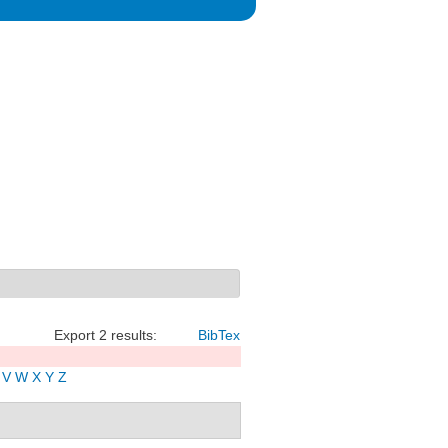
Export 2 results:
BibTex
V
W
X
Y
Z