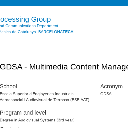
Skip to
main
content
rocessing Group
and Communications Department
litècnica de Catalunya. BARCELONA
TECH
GDSA - Multimedia Content Manage
School
Acronym
Escola Superior d'Enginyeries Industrials,
GDSA
Aeroespacial i Audiovisual de Terrassa (ESEIAAT)
Program and level
Degree in Audiovisual Systems (3rd year)