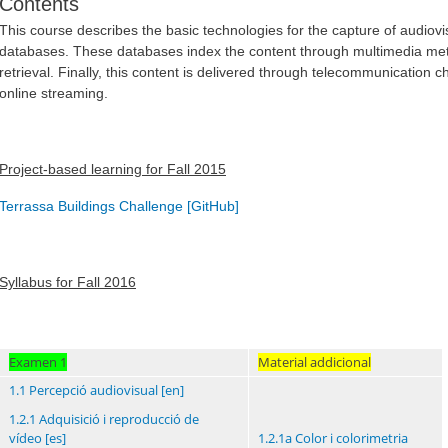
Contents
This course describes the basic technologies for the capture of audiovi
databases. These databases index the content through multimedia metada
retrieval. Finally, this content is delivered through telecommunication
online streaming.
Project-based learning for Fall 2015
Terrassa Buildings Challenge
[GitHub]
Syllabus for Fall 2016
Examen 1
Material addicional
1.1 Percepció audiovisual
[en]
1.2.1 Adquisició i reproducció de
vídeo
[es]
1.2.1a Color i colorimetria