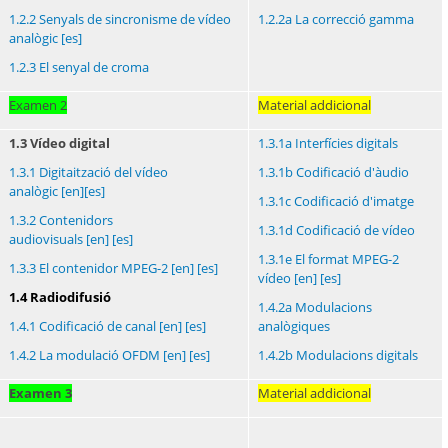
1.2.2 Senyals de sincronisme de vídeo
1.2.2a La correcció gamma
analògic
[es]
1.2.3 El senyal de croma
Examen 2
Material addicional
1.3 Vídeo digital
1.3.1a Interfícies digitals
1.3.1 Digitaització del vídeo
1.3.1b Codificació d'àudio
analògic
[en]
[es]
1.3.1c Codificació d'imatge
1.3.2 Contenidors
1.3.1d Codificació de vídeo
audiovisuals
[en]
[es]
1.3.1e El format MPEG-2
1.3.3 El contenidor MPEG-2
[en]
[es]
vídeo
[en]
[es]
1.4 Radiodifusió
1.4.2a Modulacions
1.4.1 Codificació de canal
[en]
[es]
analògiques
1.4.2 La modulació OFDM
[en]
[es]
1.4.2b Modulacions digitals
Examen 3
Material addicional