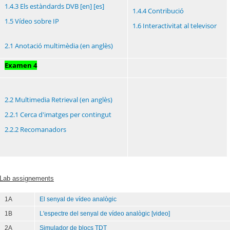
1.4.3 Els estàndards DVB
[en]
[es]
1.4.4 Contribució
1.5 Vídeo sobre IP
1.6 Interactivitat al televisor
2.1 Anotació multimèdia (en anglès)
Examen 4
2.2 Multimedia Retrieval (en anglès)
2.2.1 Cerca d'imatges per contingut
2.2.2 Recomanadors
Lab assignements
1A
El senyal de vídeo analògic
1B
L'espectre del senyal de vídeo analògic
[video]
2A
Simulador de blocs TDT