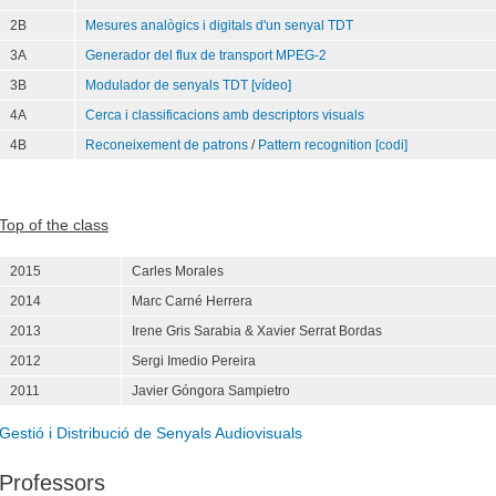
2B
Mesures analògics i digitals d'un senyal TDT
3A
Generador del flux de transport MPEG-2
3B
Modulador de senyals TDT
[vídeo]
4A
Cerca i classificacions amb descriptors visuals
4B
Reconeixement de patrons
/
Pattern recognition
[codi]
Top of the class
2015
Carles Morales
2014
Marc Carné Herrera
2013
Irene Gris Sarabia & Xavier Serrat Bordas
2012
Sergi Imedio Pereira
2011
Javier Góngora Sampietro
Gestió i Distribució de Senyals Audiovisuals
Professors