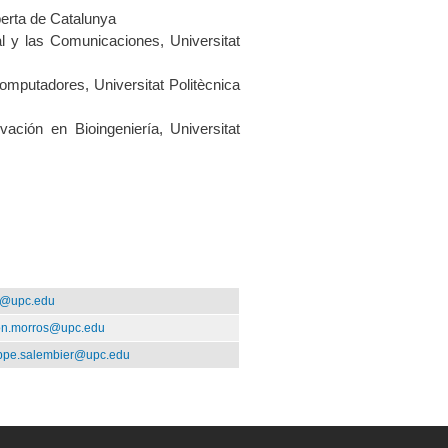
Oberta de Catalunya
l y las Comunicaciones, Universitat
mputadores, Universitat Politècnica
ación en Bioingeniería, Universitat
iz@upc.edu
n.morros@upc.edu
ippe.salembier@upc.edu