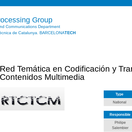
Skip to
main
content
rocessing Group
and Communications Department
litècnica de Catalunya. BARCELONA
TECH
Red Temática en Codificación y Tr
Contenidos Multimedia
Type
National
Responsible
Philipe
Salembier