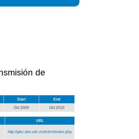
ansmisión de
Start
End
Oct 2009
Oct 2010
URL
http://gtec.des.udc.es/rtctcm/index.php