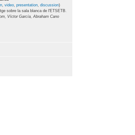
on
,
video
,
presentation
,
discussion
)
atge sobre la sala blanca de l'ETSETB.
om, Víctor García, Abraham Cano