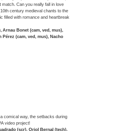
 match. Can you really fall in love
 10th century medieval chants to the
ic filled with romance and heartbreak
d), Arnau Bonet (cam, ved, mus),
an Pérez (cam, ved, mus), Nacho
in a comical way, the setbacks during
PA video project!
uadrado (scr), Oriol Bernal (tech),