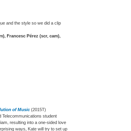
ue and the style so we did a clip
am),
Francesc Pérez (scr, cam),
lution of Music
(2015T)
ed Telecommunications student
m, resulting into a one-sided love
prising ways, Kate will try to set up