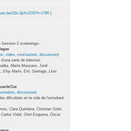
outu.be/20o-3pXvZO0?t=1780
)
--Session 2 screenings--
legas
on
,
video
,
conclusions
,
discussion
)
 d’una serie de televisió.
alba, Marta Manzano, Jordi
 Eloy Marín, Eric Santiago, Lluis
cariteTue
sentation
,
discussion
)
les dificultats en la vida de l’estudiant
.
sio, Clara Quintana, Christian Soler,
, Carlos Vidal, Oriol Esquena, Òscar
lanca