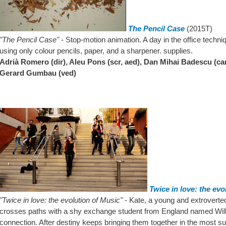
The Pencil Case
(2015T)
"The Pencil Case"
- Stop-motion animation. A day in the office techniq
using only colour pencils, paper, and a sharpener. supplies.
Adrià Romero (dir), Aleu Pons (scr, aed), Dan Mihai Badescu (c
Gerard Gumbau (ved)
Twice in love: the evo
"Twice in love: the evolution of Music"
- Kate, a young and extrovert
crosses paths with a shy exchange student from England named Willia
connection. After destiny keeps bringing them together in the most sur