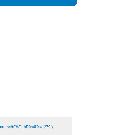
utu.be/fCWJ_hR9b4I?t=1279
)