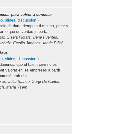
ectar para volver a conectar
eo
,
slides
,
discussion
)
ncia de darte tiempo a ti mismo, parar y
ar lo que de verdad importa.
ar, Gisela Flotats, Irene Fuentes,
zórriz, Cecilia Jiménez, Maria Piñol
 jove
eo
,
slides
,
discussion
)
denuncia que el talent jove no és
nt valorat en les empreses a partir
aració amb el vi.
rós, Júlia Blanco, Sergi De Carlos,
ach, Maria Ysern