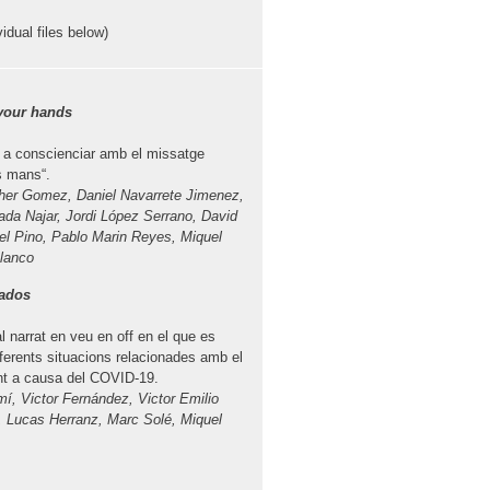
ividual files below)
your hands
 a conscienciar amb el missatge
s mans“.
her Gomez, Daniel Navarrete Jimenez,
rada Najar, Jordi López Serrano, David
l Pino, Pablo Marin Reyes, Miquel
lanco
ados
 narrat en veu en off en el que es
iferents situacions relacionades amb el
t a causa del COVID-19.
mí, Victor Fernández, Victor Emilio
 Lucas Herranz, Marc Solé, Miquel