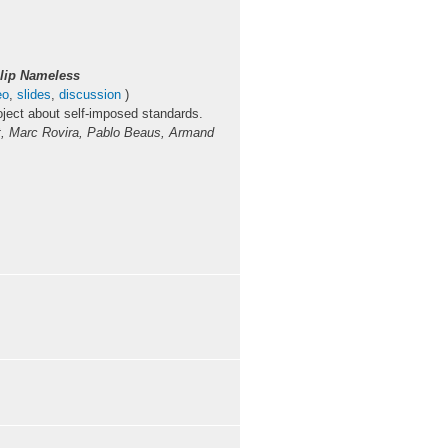
lip Nameless
eo
,
slides
,
discussion
)
oject about self-imposed standards.
, Marc Rovira, Pablo Beaus, Armand