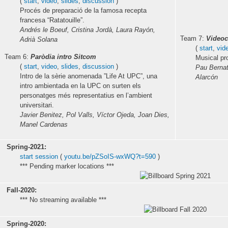
(
start
,
video
,
slides
,
discussion
)
Procés de preparació de la famosa recepta
francesa “Ratatouille”.
Andrés le Boeuf, Cristina Jordà, Laura Rayón,
Team 7:
Videoc
Adrià Solana
(
start
,
vid
Team 6:
Paròdia intro Sitcom
Musical pr
(
start
,
video
,
slides
,
discussion
)
Pau Bernat
Intro de la sèrie anomenada ”Life At UPC”, una
Alarcón
intro ambientada en la UPC on surten els
personatges més representatius en l’ambient
universitari.
Javier Benitez, Pol Valls, Víctor Ojeda, Joan Dies,
Manel Cardenas
Spring-2021:
start session
(
youtu.be/pZSoIS-wxWQ?t=590
)
*** Pending marker locations ***
Fall-2020:
*** No streaming available ***
Spring-2020: