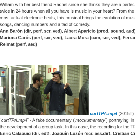
William with her best friend Rachel since she thinks they are a perfect
twice in 24 hours when all you have is music in your heart? From the
most actual electronic beats, this musical brings the evolution of mus
songs, dancing numbers and a tad of comedy.
Ann Barón (dir, perf, scr, ved), Albert Aparicio (prod, sound, au
Mariona Carós (perf, scr, ved), Laura Mora (cam, scr, ved), Ferr
Reimat (perf, aed)
curtTPA.mp4
(2015T)
"
curtTPA.mp4
" - A fake documentary ('
mockumentary
') portraying, 
the development of a group task. In this case, the recording for the T
Enric Calabuig (dir, edt), Joaquín Luzón (scr, ass.dir), Cristian C