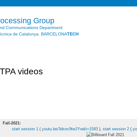
Skip to
main
content
rocessing Group
and Communications Department
litècnica de Catalunya. BARCELONA
TECH
TPA videos
Fall-2021:
start session 1
(
youtu.be/3dxoc9twJYw&t=1593
),
start session 2
(
yo