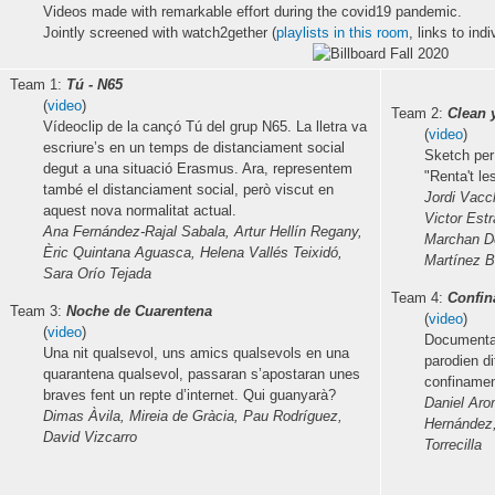
Videos made with remarkable effort during the covid19 pandemic.
Jointly screened with watch2gether (
playlists in this room
, links to ind
Team 1:
Tú - N65
(
video
)
Team 2:
Clean 
Vídeoclip de la cançó Tú del grup N65. La lletra va
(
video
)
escriure’s en un temps de distanciament social
Sketch per
degut a una situació Erasmus. Ara, representem
"Renta't le
també el distanciament social, però viscut en
Jordi Vacc
aquest nova normalitat actual.
Victor Est
Ana Fernández-Rajal Sabala, Artur Hellín Regany,
Marchan De
Èric Quintana Aguasca, Helena Vallés Teixidó,
Martínez B
Sara Orío Tejada
Team 4:
Confin
Team 3:
Noche de Cuarentena
(
video
)
(
video
)
Documental
Una nit qualsevol, uns amics qualsevols en una
parodien d
quarantena qualsevol, passaran s’apostaran unes
confinamen
braves fent un repte d’internet. Qui guanyarà?
Daniel Aro
Dimas Àvila, Mireia de Gràcia, Pau Rodríguez,
Hernández,
David Vizcarro
Torrecilla