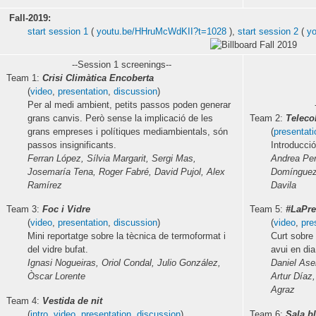
Fall-2019:
start session 1
(
youtu.be/HHruMcWdKII?t=1028
),
start session 2
(
y
--Session 1 screenings--
Team 1:
Crisi Climàtica Encoberta
(
video
,
presentation
,
discussion
)
Per al medi ambient, petits passos poden generar
grans canvis. Però sense la implicació de les
Team 2:
Teleco
grans empreses i polítiques mediambientals, són
(
presentati
passos insignificants.
Introducció
Ferran López, Sílvia Margarit, Sergi Mas,
Andrea Pen
Josemaría Tena, Roger Fabré, David Pujol, Alex
Domínguez,
Ramírez
Davila
Team 3:
Foc i Vidre
Team 5:
#LaPre
(
video
,
presentation
,
discussion
)
(
video
,
pre
Mini reportatge sobre la tècnica de termoformat i
Curt sobre 
del vidre bufat.
avui en dia
Ignasi Nogueiras, Oriol Condal, Julio González,
Daniel Asen
Òscar Lorente
Artur Díaz
Agraz
Team 4:
Vestida de nit
(
intro
,
video
,
presentation
,
discussion
)
Team 6:
Sala b