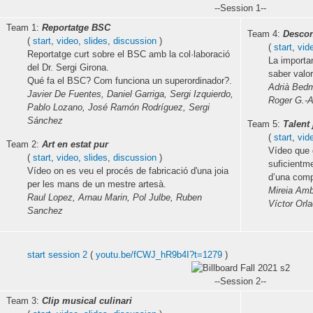
--Session 1--
Team 1:
Reportatge BSC
Team 4:
Descon
(
start
,
video
,
slides
,
discussion
)
(
start
,
vid
Reportatge curt sobre el BSC amb la col·laboració
La importa
del Dr. Sergi Girona.
saber valor
Qué fa el BSC? Com funciona un superordinador?.
Adrià Bedm
Javier De Fuentes, Daniel Garriga, Sergi Izquierdo,
Roger G.-Al
Pablo Lozano, José Ramón Rodríguez, Sergi
Sánchez
Team 5:
Talent
(
start
,
vid
Team 2:
Art en estat pur
Vídeo que 
(
start
,
video
,
slides
,
discussion
)
suficientme
Vídeo on es veu el procés de fabricació d'una joia
d’una comp
per les mans de un mestre artesà.
Mireia Amb
Raul Lopez, Arnau Marin, Pol Julbe, Ruben
Víctor Orl
Sanchez
start session 2
(
youtu.be/fCWJ_hR9b4I?t=1279
)
--Session 2--
Team 3:
Clip musical culinari