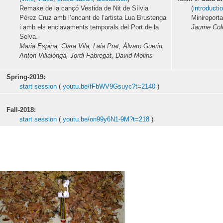
Remake de la cançó Vestida de Nit de Sílvia
(
introducti
Pérez Cruz amb l’encant de l’artista Lua Brustenga
Minireport
i amb els enclavaments temporals del Port de la
Jaume Col
Selva.
Maria Espina, Clara Vila, Laia Prat, Álvaro Guerin,
Anton Villalonga, Jordi Fabregat, David Molins
Spring-2019:
start session
(
youtu.be/fFbWV9Gsuyc?t=2140
)
Fall-2018:
start session
(
youtu.be/on99y6N1-9M?t=218
)