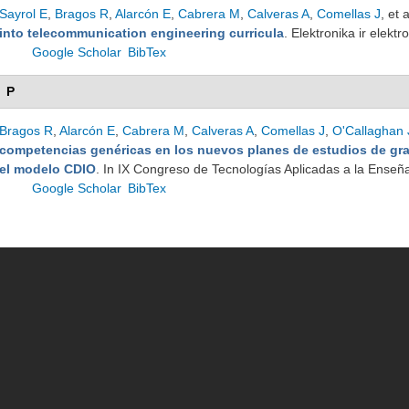
Sayrol E
,
Bragos R
,
Alarcón E
,
Cabrera M
,
Calveras A
,
Comellas J
, et a
into telecommunication engineering curricula
. Elektronika ir elek
Google Scholar
BibTex
P
Bragos R
,
Alarcón E
,
Cabrera M
,
Calveras A
,
Comellas J
,
O'Callaghan 
competencias genéricas en los nuevos planes de estudios de gr
el modelo CDIO
. In IX Congreso de Tecnologías Aplicadas a la Enseña
Google Scholar
BibTex