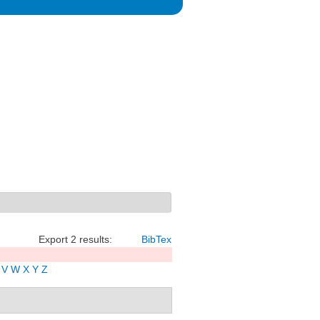
Export 2 results:
BibTex
V
W
X
Y
Z