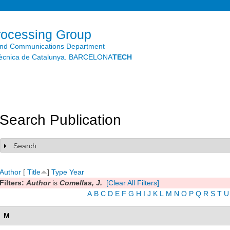
Skip to
main
content
rocessing Group
and Communications Department
litècnica de Catalunya. BARCELONA
TECH
Search Publication
Search
Show
Author
[
Title
]
Type
Year
Filters:
Author
is
Comellas, J.
[Clear All Filters]
A
B
C
D
E
F
G
H
I
J
K
L
M
N
O
P
Q
R
S
T
U
M