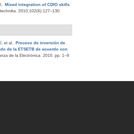
l.
.
Mixed integration of CDIO skills
trotechnika. 2010;102(6):127–130.
J
, et al.
.
Proceso de inversión de
ado de la ETSETB de acuerdo con
nza de la Electrónica. 2010. pp. 1–9.