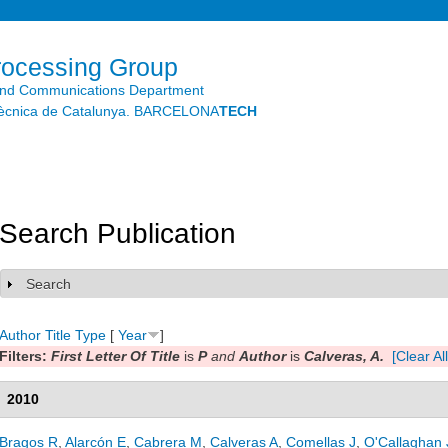
Skip to
main
content
rocessing Group
and Communications Department
litècnica de Catalunya. BARCELONA
TECH
Search Publication
Search
Show
Author
Title
Type
[
Year
]
Filters:
First Letter Of Title
is
P
and
Author
is
Calveras, A.
[Clear All
2010
Bragos R
,
Alarcón E
,
Cabrera M
,
Calveras A
,
Comellas J
,
O'Callaghan 