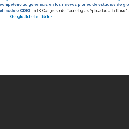
competencias genéricas en los nuevos planes de estudios de gr
el modelo CDIO
. In IX Congreso de Tecnologías Aplicadas a la Enseña
Google Scholar
BibTex