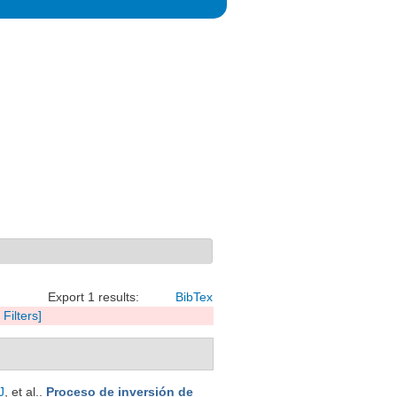
Export 1 results:
BibTex
 Filters]
J
, et al.
.
Proceso de inversión de