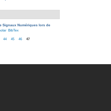
de Signaux Numériques lors de
olar
BibTex
44
45
46
47