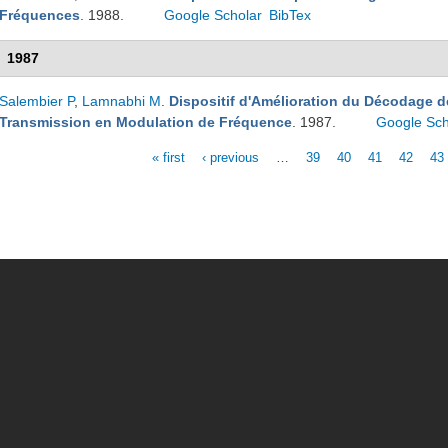
Fréquences
. 1988.
Google Scholar
BibTex
1987
Salembier P
,
Lamnabhi M
.
Dispositif d'Amélioration du Décodage 
Transmission en Modulation de Fréquence
. 1987.
Google Sch
« first
‹ previous
…
39
40
41
42
43
Pages