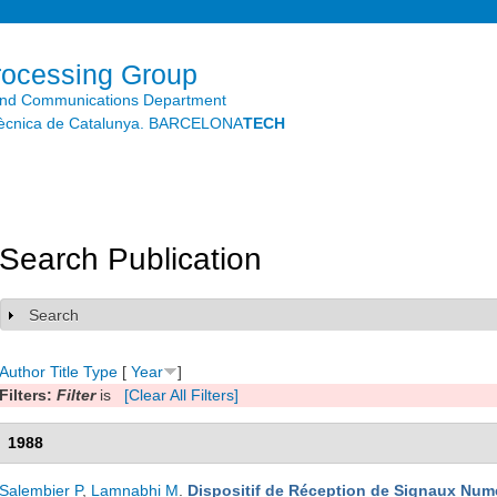
Skip to
main
content
rocessing Group
and Communications Department
litècnica de Catalunya. BARCELONA
TECH
Search Publication
Search
Show
Author
Title
Type
[
Year
]
Filters:
Filter
is
[Clear All Filters]
1988
Salembier P
,
Lamnabhi M
.
Dispositif de Réception de Signaux Num